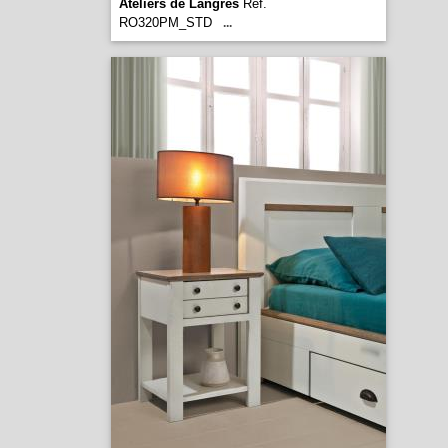
Ateliers de Langres
Réf.
RO320PM_STD
...