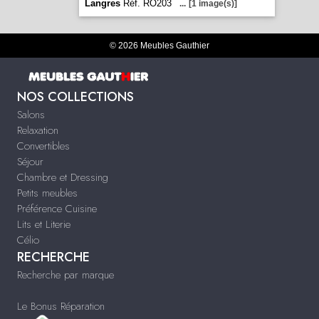
Langres
Réf. RO203
...
[1 image(s)]
© 2026 Meubles Gauthier
NOS COLLECTIONS
Salons
Relaxation
Convertibles
Séjour
Chambre et Dressing
Petits meubles
Préférence Cuisine
Lits et Literie
Célio
RECHERCHE
Recherche par marque
Le Bonus Réparation