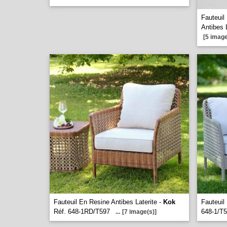
Fauteuil
Antibes 
[5 image
Fauteuil En Resine Antibes Laterite -
Kok
Fauteuil
Réf. 648-1RD/T597
648-1/T
...
[7 image(s)]