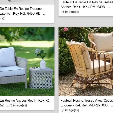
Fauteuil De Table En Resine Tress
Antibes Recif -
Kok
Réf. 649B
...
 De Table En Resine Tressee
[5 image(s)]
Laterite -
Kok
Réf. 649B-RD
...
(s)]
 En Résine Antibes Recif -
Kok
Réf.
Fauteuil Resine Tresse Avec Couss
552
Epoque -
Kok
Réf. V40RD/T030
...
[6 image(s)]
..
[8 image(s)]