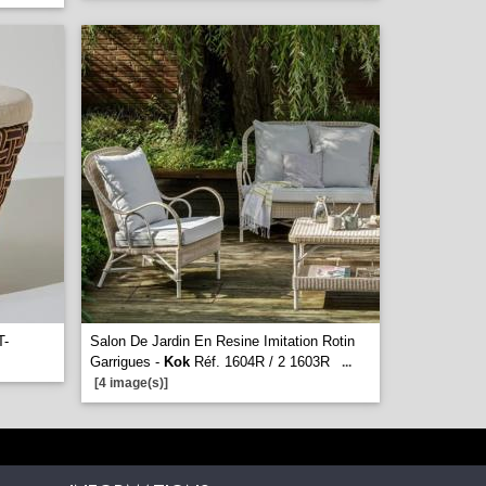
T-
Salon De Jardin En Resine Imitation Rotin
Garrigues -
Kok
Réf. 1604R / 2 1603R
...
[4 image(s)]