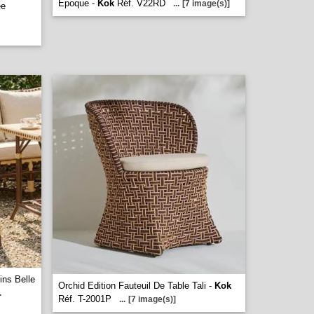
Epoque -
Kok
Réf. V22RD
...
[7 image(s)]
ee
ins Belle
Orchid Edition Fauteuil De Table Tali -
Kok
.
Réf. T-2001P
...
[7 image(s)]