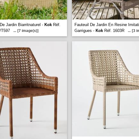
De Jardin Biarritnaturel -
Kok
Réf.
Fauteuil De Jardin En Resine Imitat
/T597
Garrigues -
Kok
Réf. 1603R
...
[7 image(s)]
...
[3 i