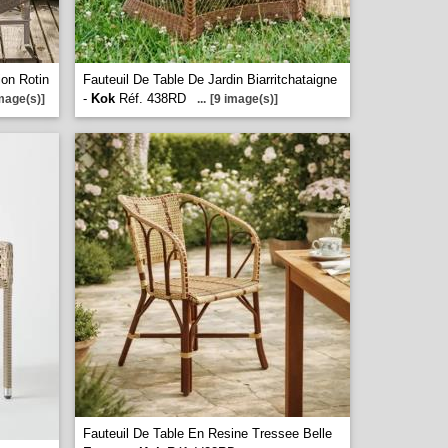
ion Rotin
Fauteuil De Table De Jardin Biarritchataigne
-
Kok
Réf. 438RD
mage(s)]
...
[9 image(s)]
Fauteuil De Table En Resine Tressee Belle