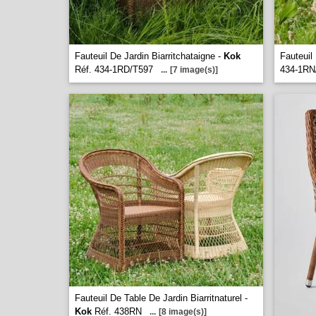
Fauteuil De Jardin Biarritchataigne -
Kok
Fauteuil 
Réf. 434-1RD/T597
434-1RN
...
[7 image(s)]
Fauteuil De Table De Jardin Biarritnaturel -
Kok
Réf. 438RN
...
[8 image(s)]