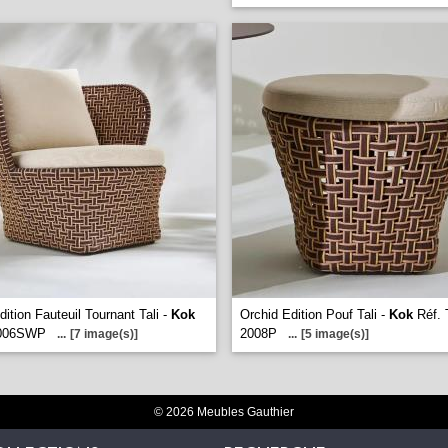
dition Fauteuil Tournant Tali -
Kok
Orchid Edition Pouf Tali -
Kok
Réf. 
2006SWP
2008P
...
[7 image(s)]
...
[5 image(s)]
© 2026 Meubles Gauthier