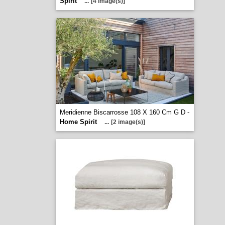
Spirit
...
[4 image(s)]
Meridienne Biscarrosse 108 X 160 Cm G D -
Home Spirit
...
[2 image(s)]