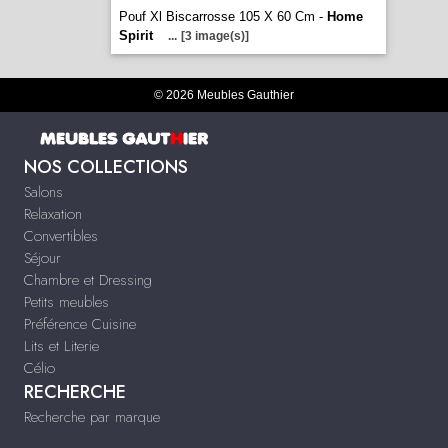
Pouf Xl Biscarrosse 105 X 60 Cm -
Home
Spirit
...
[3 image(s)]
© 2026 Meubles Gauthier
NOS COLLECTIONS
Salons
Relaxation
Convertibles
Séjour
Chambre et Dressing
Petits meubles
Préférence Cuisine
Lits et Literie
Célio
RECHERCHE
Recherche par marque