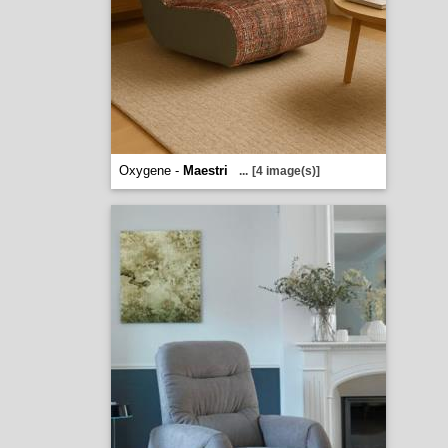
Oxygene -
Maestri
...
[4 image(s)]