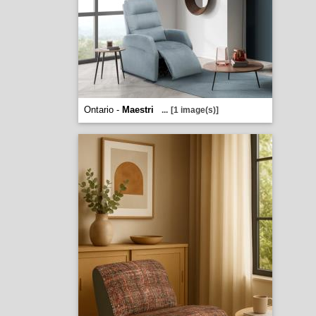
Ontario -
Maestri
...
[1 image(s)]