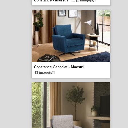
Constance -
Maestri
...
[2 image(s)]
Constance Cabriolet -
Maestri
...
[3 image(s)]