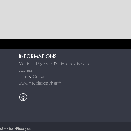
INFORMATIONS
Mentions légales et Politique relative aux
cookies
Infos & Contact
www.meubles-gauthier.fr
mémoire d'images
.