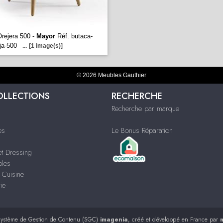
rejera 500 -
Mayor
Réf. butaca-
ija-500
...
[1 image(s)]
© 2026 Meubles Gauthier
OLLECTIONS
RECHERCHE
Recherche par marque
es
Le Bonus Réparation
t Dressing
bles
 Cuisine
rie
ystème de Gestion de Contenu (SGC)
imagenia
, créé et développé en France par