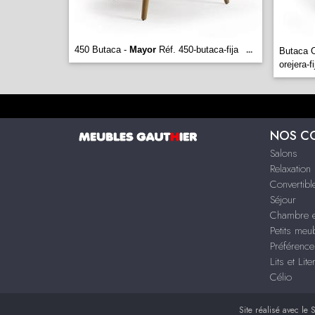
450 Butaca -
Mayor
Réf. 450-butaca-fija
...
Butaca O
orejera-f
NOS C
Salons
Relaxation
Convertibl
Séjour
Chambre e
Petits meu
Préférence
Lits et Lite
Célio
Site réalisé avec le
S