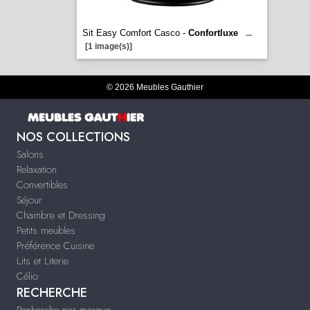
Sit Easy Comfort Casco -
Confortluxe
...
[1 image(s)]
© 2026 Meubles Gauthier
NOS COLLECTIONS
Salons
Relaxation
Convertibles
Séjour
Chambre et Dressing
Petits meubles
Préférence Cuisine
Lits et Literie
Célio
RECHERCHE