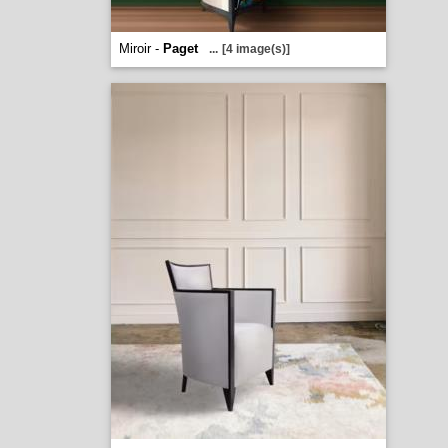
Miroir -
Paget
...
[4 image(s)]