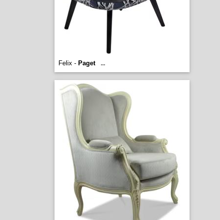
Felix -
Paget
...