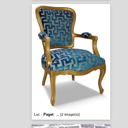
Luc -
Paget
...
[2 image(s)]