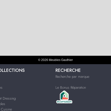
© 2026 Meubles Gauthier
OLLECTIONS
RECHERCHE
Recherche par marque
es
Le Bonus Réparation
t Dressing
bles
 Cuisine