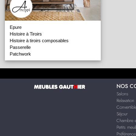
Epure
Histoire à Tiroirs
Histoire à tiroirs composables
Passerelle
Patchwork
NOS C
Salons
Relaxation
Convertibl
Séjour
Chambre e
Petits meu
Préférence